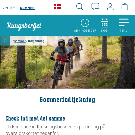
VINTER
SOMMER
ÅBNINGSTIDER
BOG
MENU
/
Sommer
/
Indtjekning
Sommerindtjekning
Check ind med det samme
Du kan finde indtjekningsboksenes placering på
oversigtskortet nedenfor.