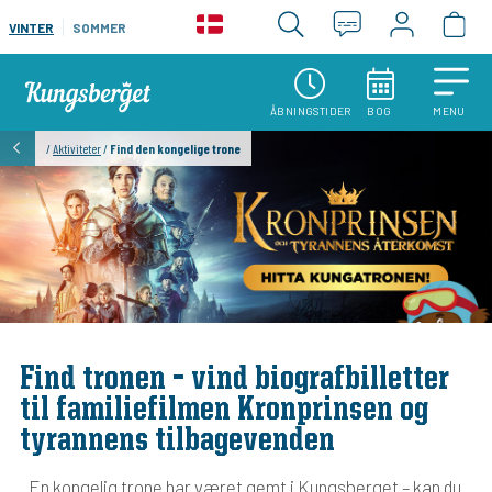
VINTER
SOMMER
ÅBNINGSTIDER
BOG
MENU
/
Aktiviteter
/
Find den kongelige trone
Find tronen – vind biografbilletter
til familiefilmen Kronprinsen og
tyrannens tilbagevenden
En kongelig trone har været gemt i Kungsberget – kan du