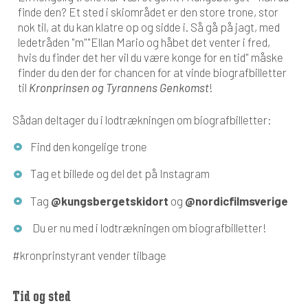
finde den? Et sted i skiområdet er den store trone, stor
nok til, at du kan klatre op og sidde i. Så gå på jagt, med
ledetråden "m"
"Ellan Mario og håbet det venter i fred,
hvis du finder det her vil du være konge for en tid"
måske
finder du den der for chancen for at vinde biografbilletter
til
Kronprinsen og Tyrannens Genkomst
!
Sådan deltager du i lodtrækningen om biografbilletter:
Find den kongelige trone
Tag et billede og del det på Instagram
Tag
@kungsbergetskidort
og
@nordicfilmsverige
Du er nu med i lodtrækningen om biografbilletter!
#kronprinstyrant vender tilbage
Tid og sted