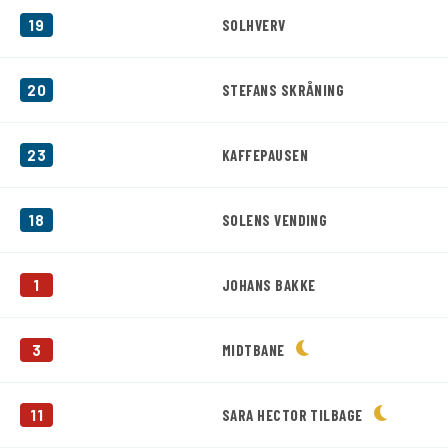
19
SOLHVERV
20
STEFANS SKRÅNING
23
KAFFEPAUSEN
18
SOLENS VENDING
1
JOHANS BAKKE
3
MIDTBANE
11
SARA HECTOR TILBAGE