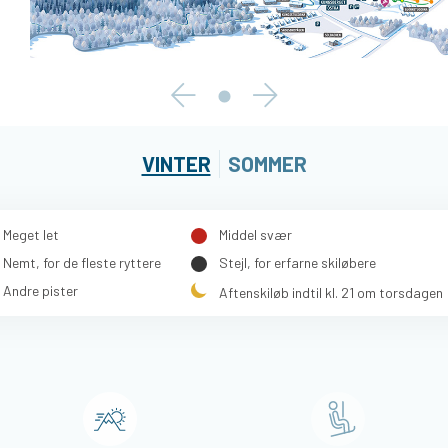
VINTER
SOMMER
Meget let
Middel svær
Nemt, for de fleste ryttere
Stejl, for erfarne skiløbere
Andre pister
Aftenskiløb indtil kl. 21 om torsdagen