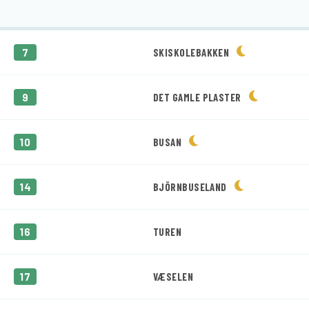
7
SKISKOLEBAKKEN
9
DET GAMLE PLASTER
10
BUSAN
14
BJÖRNBUSELAND
16
TUREN
17
VÆSELEN