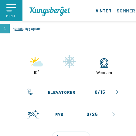
VINTER
SOMMER
MENU
/
Skiløb
/
Ryg og løft
10°
Webcam
0/15
ELEVATORER
0/25
RYG