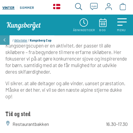
VINTER
SOMMER
ÅBNINGSTIDER
BOG
MENU
/
Aktiviteter
/
Kungsberg Cup
Kungsbergscupen er en aktivitet, der passer til alle
skiløbere – fra begyndere til mere erfarne skiløbere. Her
fokuserer vi på at gøre konkurrencer sjove og inspirerende
for børn, samtidig med at de får mulighed for at udvikle
deres skifærdigheder.
Vi sikrer, at alle deltager og alle vinder, uanset præstation.
Måske er det her, vi vil se den næste alpine stjerne dukke
op!
Tid og sted
Restaurantbakken
16.30-17.30