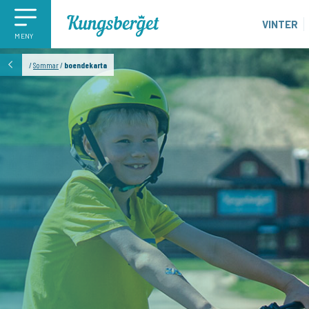
VINTER
MENY
/
Sommar
/
boendekarta