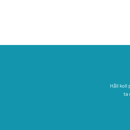
Håll kol
ta 