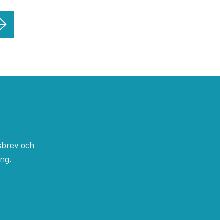
sbrev och
ång.