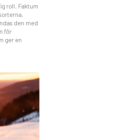
g roll. Faktum
sorterna,
landas den med
n för
om ger en