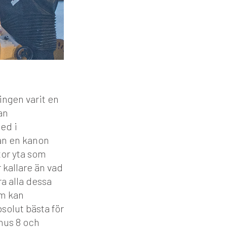
ngen varit en
an
ed i
rån en kanon
tor yta som
r kallare än vad
a alla dessa
om kan
solut bästa för
nus 8 och