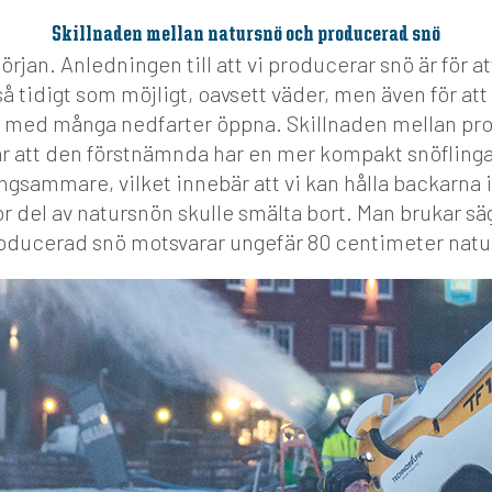
Skillnaden mellan natursnö och producerad snö
början. Anledningen till att vi producerar snö är för 
å tidigt som möjligt, oavsett väder, men även för at
g med många nedfarter öppna. Skillnaden mellan pr
r att den förstnämnda har en mer kompakt snöflinga
ngsammare, vilket innebär att vi kan hålla backarna i 
r del av natursnön skulle smälta bort. Man brukar säg
oducerad snö motsvarar ungefär 80 centimeter natu