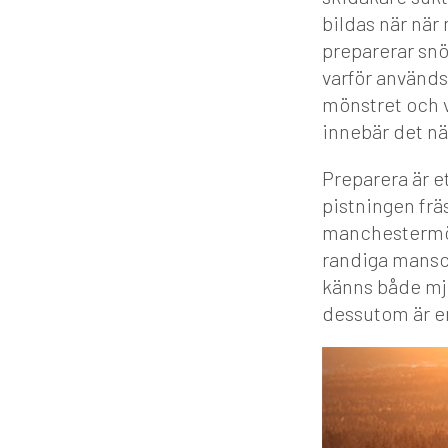
bildas när när
preparerar sn
varför används
mönstret och 
innebär det nä
Preparera är e
pistningen frä
manchestermön
randiga mansc
känns både mju
dessutom är en