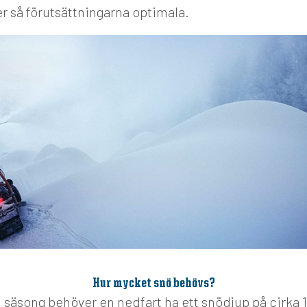
r så förutsättningarna optimala.
Hur mycket snö behövs?
en säsong behöver en nedfart ha ett snödjup på cirka 