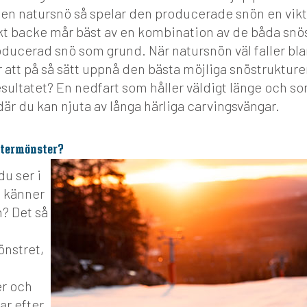
n natursnö så spelar den producerade snön en vikti
ekt backe mår bäst av en kombination av de båda snö
oducerad snö som grund. När natursnön väl faller b
r att på så sätt uppnå den bästa möjliga snöstrukture
sultatet? En nedfart som håller väldigt länge och s
där du kan njuta av långa härliga carvingsvängar.
stermönster?
u ser i
n känner
? Det så
nstret,
er och
ar efter,