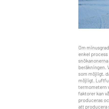
Om minusgrade
enkel process a
snökanonerna s
beräkningen. V
som möjligt, d
möjligt. Luftfu
termometern vi
faktorer kan v
produceras och
att producera