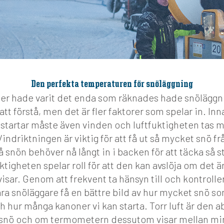
Den perfekta temperaturen för snöläggning
r hade varit det enda som räknades hade snöläggni
tt förstå, men det är fler faktorer som spelar in. Inn
tartar måste även vinden och luftfuktigheten tas m
indriktningen är viktig för att få ut så mycket snö f
å snön behöver nå långt in i backen för att täcka så s
ktigheten spelar roll för att den kan avslöja om det ä
sar. Genom att frekvent ta hänsyn till och kontroller
åra snöläggare få en bättre bild av hur mycket snö s
 hur många kanoner vi kan starta. Torr luft är den ab
 snö och om termometern dessutom visar mellan mi