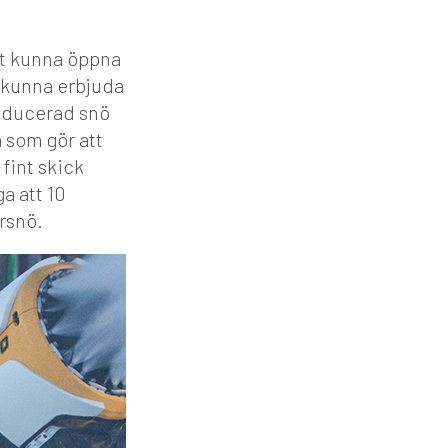
att kunna öppna
t kunna erbjuda
oducerad snö
 som gör att
fint skick
a att 10
rsnö.