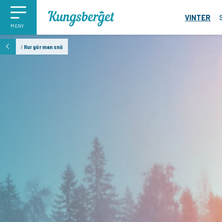
VINTER
MENY
/
Hur gör man snö