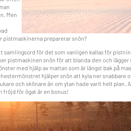
 man
ön. Men
vad
r pistmaskinerna preparerar snön?
tt samlingsord för det som vanligen kallas för pistni
ser pistmaskinen snön för att blanda den och lägger
ster med hjälp av mattan som är längst bak på mas
hestermönstret hjälper snön att kyla ner snabbare 
kare och skönare än om ytan hade varit helt plan. A
 fröjd för ögat är en bonus!