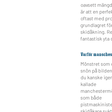
oavsett mängde
är att en perf
oftast med pr
grundlagret fö
skidåkning. Re
fantastisk yta 
Varför mansche
Mönstret som d
snön på bilde
du kanske igen
kallade
manchestermö
som både
pistmaskinist
skidåkare sukt