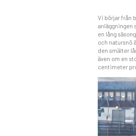
Vi börjar från 
anläggningen s
en lång säson
och natursnö ä
den smälter lå
även om en sto
centimeter pr