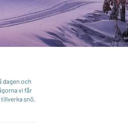
på dagen och
ågorna vi får
illverka snö.