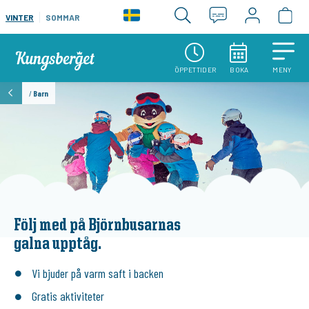
VINTER
SOMMAR
ÖPPETTIDER
BOKA
MENY
/
Barn
Följ med på Björnbusarnas
galna upptåg.
Vi bjuder på varm saft i backen
Gratis aktiviteter