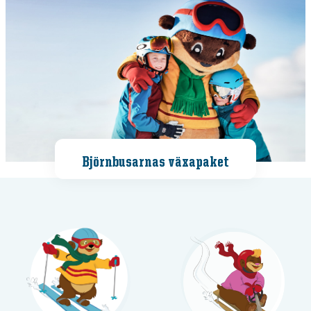
Björnbusarnas växapaket