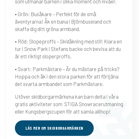
som utmanar barnen i olika moment och nivåer.
• Grön: Busåkare – Perfekt för de små
äventyrarna! Åk en bana i Björnbuseland och
skaffa dig ditt gröna armband.
• Röd: Slopeproffs – Skidåkning med stil! Klara en
tur i Snow Park i Stefans backe och bevisa att du
är ett riktigt sloperproffs.
• Svart: Parkmästare – Är du mästare på tricks?
Hoppa och åk i den stora parken för att förtjäna
det svarta armbandet som Parkmästare.
Utöver skidborgarmärkena kan barn delta i våra
gratis aktiviteter som STIGA Snowracerutmaning
eller Kungsbergscupen för att samla allihop!
LÄS MER OM SKIDBORGARMÄRKEN