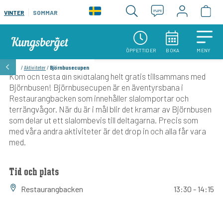
VINTER
SOMMAR
ÖPPETTIDER
BOKA
MENY
/
Aktiviteter
/
Björnbusecupen
Kom och testa din skidtalang helt gratis tillsammans med
Björnbusen! Björnbusecupen är en äventyrsbana i
Restaurangbacken som innehåller slalomportar och
terrängvågor. När du är i mål blir det kramar av Björnbusen
som delar ut ett slalombevis till deltagarna. Precis som
med våra andra aktiviteter är det drop in och alla får vara
med.
Tid och plats
Restaurangbacken
13:30 - 14:15