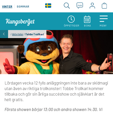
VINTER
SOMMAR
ÖPPETTIDER
BOKA
MENY
/
Aktiviteter
/
Tobbe Trollkarl
Lördagen vecka 12 fylls anläggningen inte bara av skidmagi
utan även av riktiga trollkonster! Tobbe Trollkarl kommer
tillbaka och gör sin årliga succéshow och självklart är det
helt gratis.
Första showen börjar 13:00 och andra showen 14:30. Vi