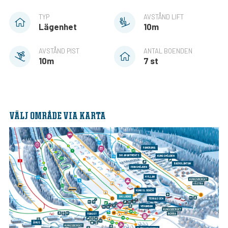
TYP
AVSTÅND LIFT
Lägenhet
10m
AVSTÅND PIST
ANTAL BOENDEN
10m
7 st
VÄLJ OMRÅDE VIA KARTA
PANORAMA
SKI APARTMENTS
KUNGSHÖJDEN
BACKGLÄNTAN
PRINSHÖJDEN
HYLLAN
KUNGSLODGEN
SKI LODGE
TERRASSEN
VERANDAN
TORGET
ÅHUS