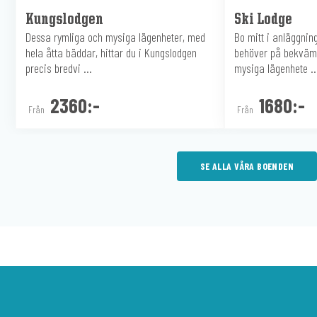
Kungslodgen
Ski Lodge
Dessa rymliga och mysiga lägenheter, med
Bo mitt i anläggnin
hela åtta bäddar, hittar du i Kungslodgen
behöver på bekvämt
precis bredvi ...
mysiga lägenhete ..
2360:-
1680:-
Från
Från
SE ALLA VÅRA BOENDEN