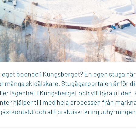
tt eget boende i Kungsberget? En egen stuga nä
 många skidälskare. Stugägarportalen är för d
ller lägenhet i Kungsberget och vill hyra ut den
nter hjälper till med hela processen från markn
gästkontakt och allt praktiskt kring uthyrningen