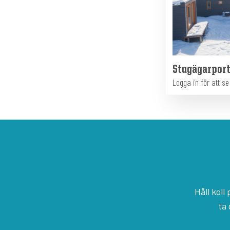
Stugägarpor
Logga in för att s
Håll kol
ta 