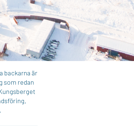
ra backarna är
ig som redan
. Kungsberget
adsföring,
.