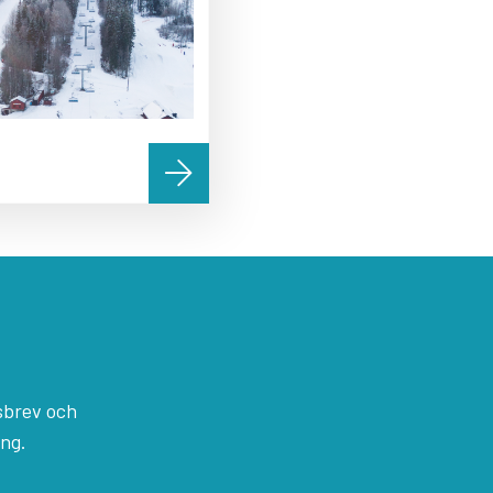
sbrev och
ång.