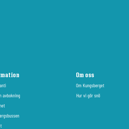
rmation
Om oss
anti
Om Kungsberget
h avbokning
Hur vi gör snö
het
ergsbussen
it