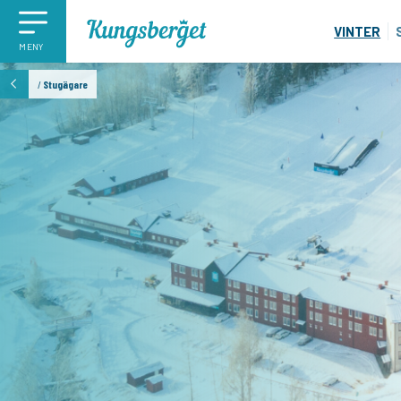
VINTER
MENY
/
Stugägare