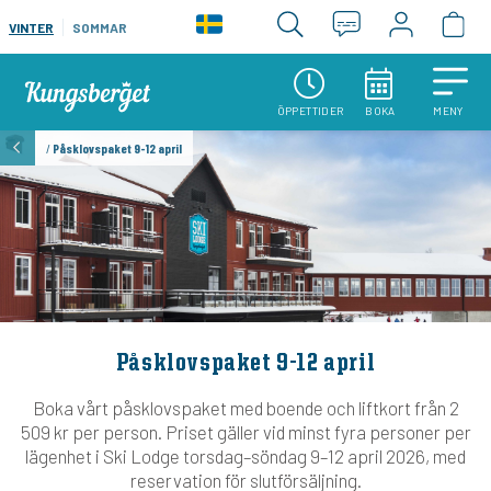
VINTER
SOMMAR
ÖPPETTIDER
BOKA
MENY
/
Påsklovspaket 9-12 april
Påsklovspaket 9-12 april
Boka vårt påsklovspaket med boende och liftkort från 2
509 kr per person. Priset gäller vid minst fyra personer per
lägenhet i Ski Lodge torsdag–söndag 9–12 april 2026, med
reservation för slutförsäljning.